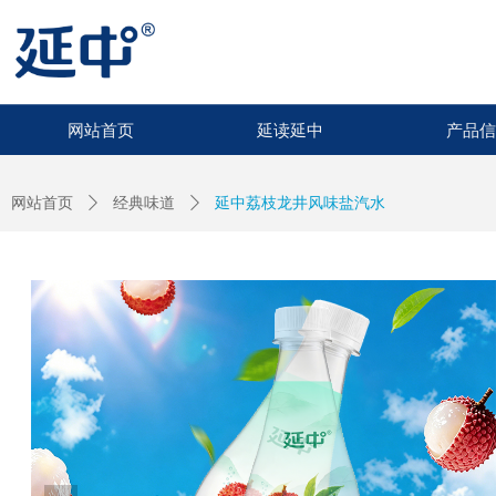
网站首页
延读延中
产品信
网站首页
ꄲ
经典味道
ꄲ
延中荔枝龙井风味盐汽水