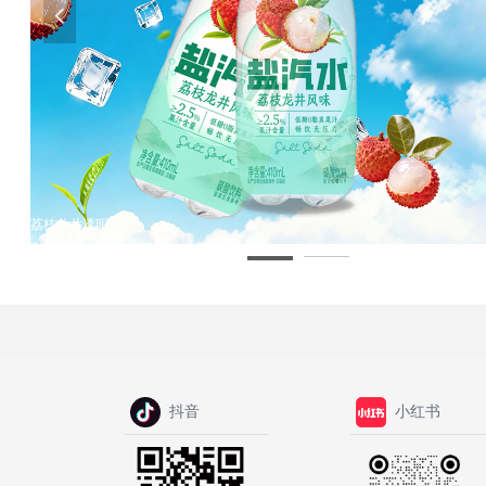
넳
荔枝龙井透明
抖音
小红书