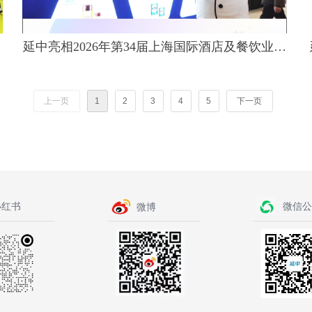
延中亮相2026年第34届上海国际酒店及餐饮业博
览会
上一页
1
2
3
4
5
下一页
小红书
微信公
微博