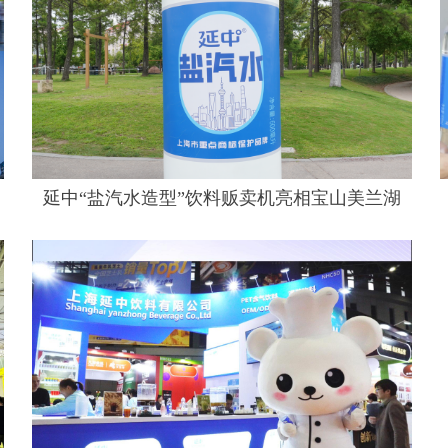
延中“盐汽水造型”饮料贩卖机亮相宝山美兰湖