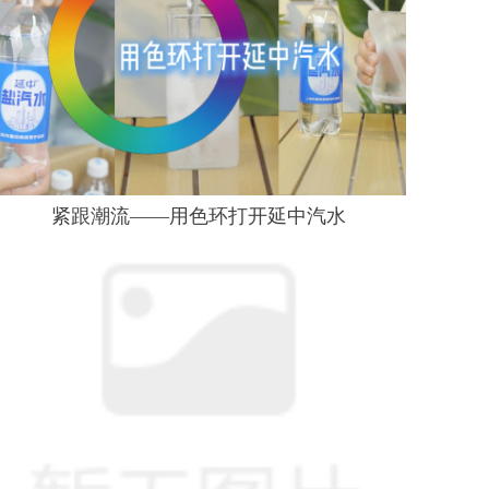
紧跟潮流——用色环打开延中汽水