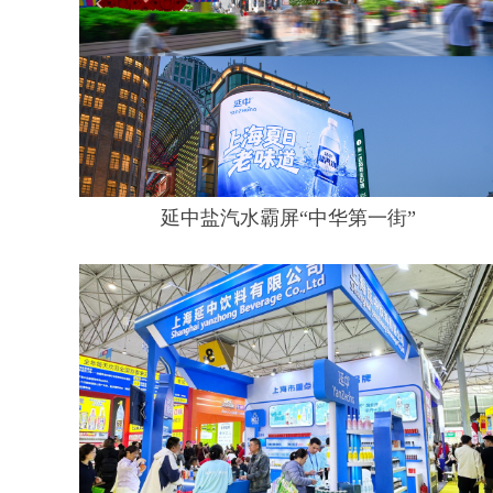
延中盐汽水霸屏“中华第一街”